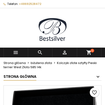
Telefon:
+48692528472
×
×
×
Moje listy życzeń
Utwórz listę życzeń
Zaloguj się
Utwórz nową listę
add_circle_outline
Musisz być zalogowany by zapisać produkty na
Nazwa listy życzeń
swojej liście życzeń.
Anuluj
Zaloguj się
Anuluj
Utwórz listę życzeń
0



shopping_cart
Strona główna
biżuteria złota
Kolczyki złote sztyfty Pieski
terrier West Złoto 585 14k
STRONA GŁÓWNA
favorite_border