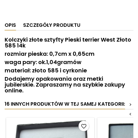
OPIS
SZCZEGÓŁY PRODUKTU
Kolczyki złote sztyfty Pieski terrier West Złoto
585 14k
rozmiar pieska: 0,7cm x 0,65cm
waga pary: ok.1,04gramów
materiał: złoto 585 i cyrkonie
Dodajemy opakowania oraz metki
jubilerskie. Zapraszamy na szybkie zakupy
online.
16 INNYCH PRODUKTÓW W TEJ SAMEJ KATEGORII:
>
<
favorite_border