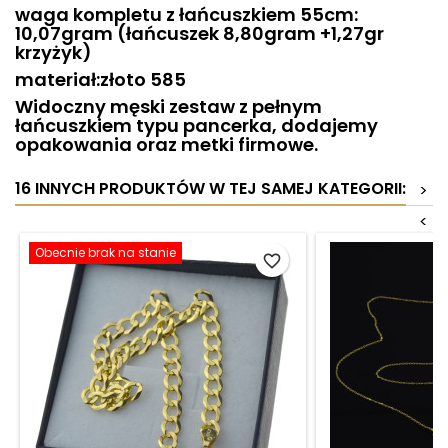
waga kompletu z łańcuszkiem 55cm:
10,07gram (łańcuszek 8,80gram +1,27gr
krzyżyk)
materiał:złoto 585
Widoczny męski zestaw z pełnym
łańcuszkiem typu pancerka, dodajemy
opakowania oraz metki firmowe.
16 INNYCH PRODUKTÓW W TEJ SAMEJ KATEGORII:
>
<
Obecnie brak na stanie
favorite_border