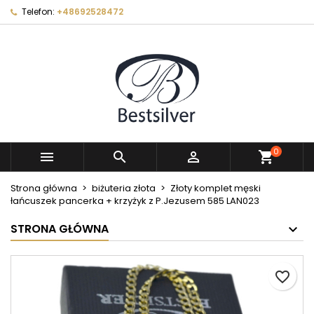
Telefon:
+48692528472
×
×
×
Moje listy życzeń
Utwórz listę życzeń
Zaloguj się
Utwórz nową listę
add_circle_outline
Musisz być zalogowany by zapisać produkty na
Nazwa listy życzeń
swojej liście życzeń.
Anuluj
Zaloguj się
Anuluj
Utwórz listę życzeń
0



shopping_cart
Strona główna
biżuteria złota
Złoty komplet męski
łańcuszek pancerka + krzyżyk z P.Jezusem 585 LAN023
STRONA GŁÓWNA
favorite_border