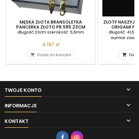
MĘSKA ZŁOTA BRANSOLETKA
ZŁOTY NASZYJNI
PANCERKA ZŁOTO PR.585 23CM
ORIGAMI FI
5,5MM BR016
długość:23cm szerokość: 5,5mm
długość: 41,5c
wymiar zawies
Cena
C
4 197 zł
4
Dodaj do koszyka
Doda



TWOJE KONTO

INFORMACJE

KONTAKT