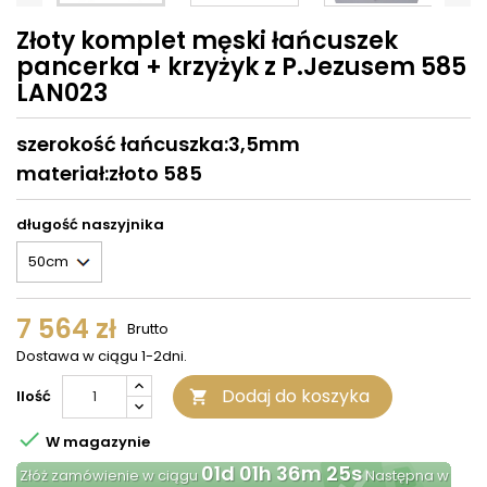
Złoty komplet męski łańcuszek
pancerka + krzyżyk z P.Jezusem 585
LAN023
szerokość łańcuszka:3,5mm
materiał:złoto 585
długość naszyjnika
7 564 zł
Brutto
Dostawa w ciągu 1-2dni.
Dodaj do koszyka
Ilość


W magazynie
01d 01h 36m 25s
Złóż zamówienie w ciągu
Następna w