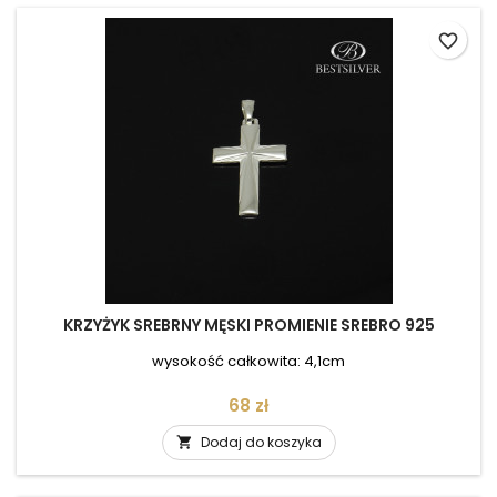
favorite_border
KRZYŻYK SREBRNY MĘSKI PROMIENIE SREBRO 925
wysokość całkowita: 4,1cm
Cena
68 zł
Dodaj do koszyka
