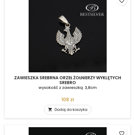
favorite_border
ZAWIESZKA SREBRNA ORZEŁ ŻOŁNIERZY WYKLĘTYCH
SREBRO
wysokość z zawieszką: 3,8cm
Cena
108 zł
Dodaj do koszyka

favorite_border