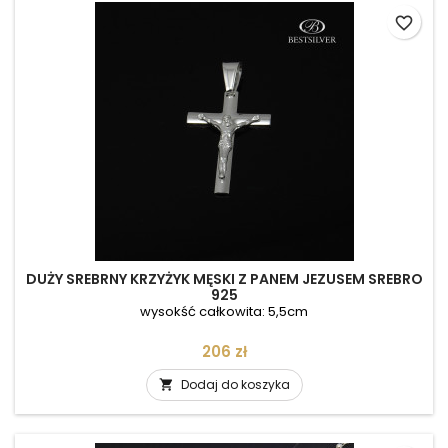
favorite_border
DUŻY SREBRNY KRZYŻYK MĘSKI Z PANEM JEZUSEM SREBRO
925
wysokść całkowita: 5,5cm
Cena
206 zł
Dodaj do koszyka
