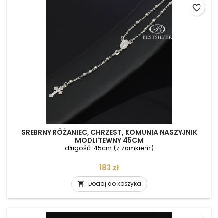
favorite_border
SREBRNY RÓŻANIEC, CHRZEST, KOMUNIA NASZYJNIK
MODLITEWNY 45CM
długość: 45cm (z zamkiem)
Cena
183 zł
Dodaj do koszyka
