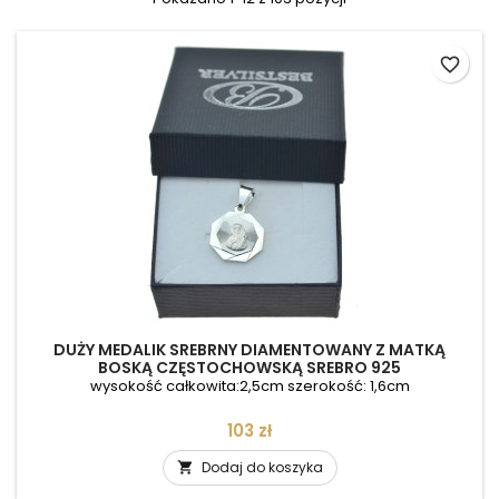
favorite_border
DUŻY MEDALIK SREBRNY DIAMENTOWANY Z MATKĄ
BOSKĄ CZĘSTOCHOWSKĄ SREBRO 925
wysokość całkowita:2,5cm szerokość: 1,6cm
Cena
103 zł
Dodaj do koszyka
