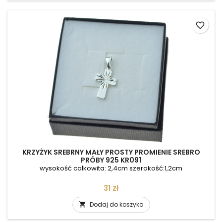
favorite_border
KRZYŻYK SREBRNY MAŁY PROSTY PROMIENIE SREBRO
PRÓBY 925 KR091
wysokość całkowita: 2,4cm szerokość:1,2cm
Cena
31 zł
Dodaj do koszyka
