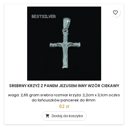
favorite_border
SREBRNY KRZYŻ Z PANEM JEZUSEM INNY WZÓR CIEKAWY
waga: 2,65 gram srebra rozmiar krzyża: 2,2cm x 3,1cm oczko
do łańcuszków pancerek do 8mm
Cena
62 zł
Dodaj do koszyka
