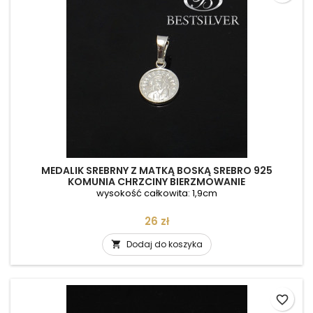
MEDALIK SREBRNY Z MATKĄ BOSKĄ SREBRO 925
KOMUNIA CHRZCINY BIERZMOWANIE
wysokość całkowita: 1,9cm
Cena
26 zł
Dodaj do koszyka

favorite_border