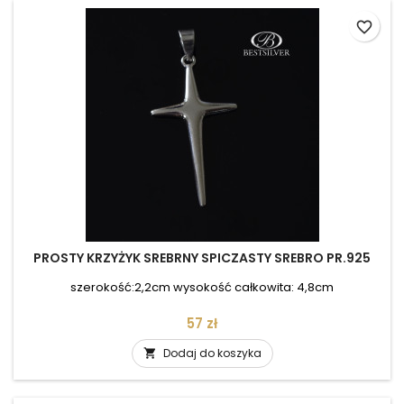
favorite_border
PROSTY KRZYŻYK SREBRNY SPICZASTY SREBRO PR.925
szerokość:2,2cm wysokość całkowita: 4,8cm
Cena
57 zł
Dodaj do koszyka
