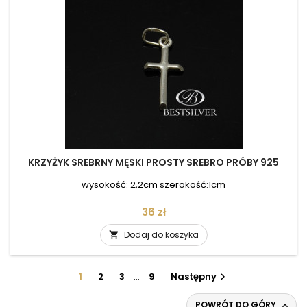
KRZYŻYK SREBRNY MĘSKI PROSTY SREBRO PRÓBY 925
wysokość: 2,2cm szerokość:1cm
Cena
36 zł
Dodaj do koszyka

1
2
3
…
9
Następny

POWRÓT DO GÓRY
