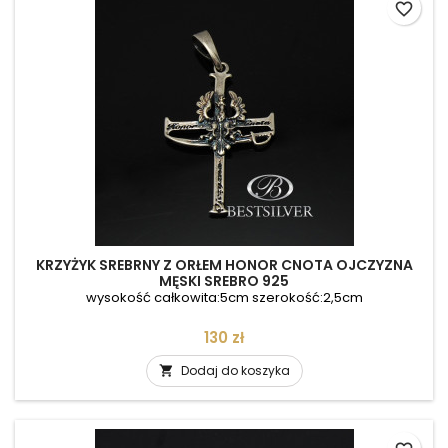
favorite_border
KRZYŻYK SREBRNY Z ORŁEM HONOR CNOTA OJCZYZNA
MĘSKI SREBRO 925
wysokość całkowita:5cm szerokość:2,5cm
Cena
130 zł
Dodaj do koszyka
