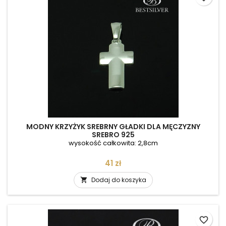
MODNY KRZYŻYK SREBRNY GŁADKI DLA MĘCZYZNY
SREBRO 925
wysokość całkowita: 2,8cm
Cena
41 zł
Dodaj do koszyka

favorite_border