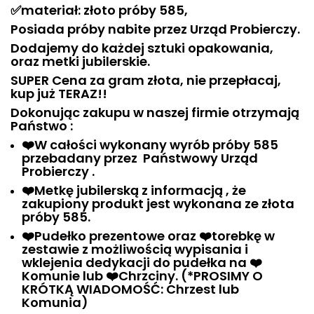
✅
materiał:
złoto próby 585,
Posiada próby nabite przez Urząd Probierczy.
Dodajemy do każdej sztuki opakowania,
oraz metki jubilerskie.
SUPER Cena za gram złota, nie przepłacaj,
kup już TERAZ!!
Dokonując zakupu w naszej firmie otrzymają
Państwo :
❤️
W całości wykonany wyrób
próby 585
przebadany przez Państwowy Urząd
Probierczy .
❤️Metkę jubilerską
z informacją , że
zakupiony produkt jest wykonana ze złota
próby 585.
❤️Pudełko prezentowe oraz
❤️
torebkę
w
zestawie z możliwością wypisania i
wklejenia dedykacji do pudełka na
❤️
Komunie lub ❤️Chrzciny. (*PROSIMY O
KRÓTKĄ WIADOMOŚĆ: Chrzest
lub
Komunia)