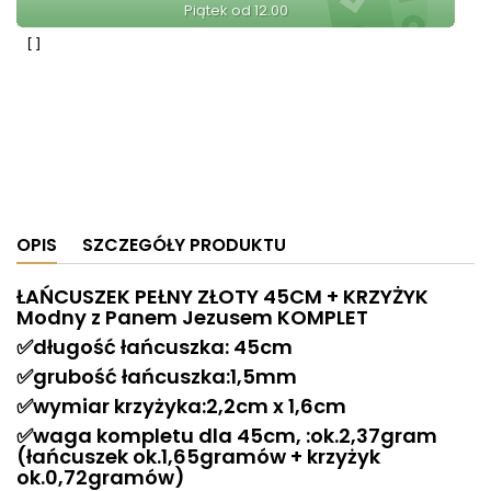
Piątek od 12.00
OPIS
SZCZEGÓŁY PRODUKTU
ŁAŃCUSZEK PEŁNY ZŁOTY 45CM + KRZYŻYK
Modny z Panem Jezusem KOMPLET
✅
długość łańcuszka: 45cm
✅
grubość łańcuszka:1,5mm
✅
wymiar krzyżyka:2,2cm x 1,6cm
✅
waga kompletu dla 45cm, :ok.2,37gram
(łańcuszek ok.1,65gramów + krzyżyk
ok.0,72gramów)