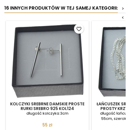
16 INNYCH PRODUKTÓW W TEJ SAMEJ KATEGORII:
>
<
favorite_border
KOLCZYKI SREBRNE DAMSKIE PROSTE
ŁAŃCUSZEK SRE
RURKI SREBRO 925 KOL124
PROSTY KRZYŻ
długość kolczyka:3cm
długość łańcus
55cm, szeroko
Cena
C
55 zł
1