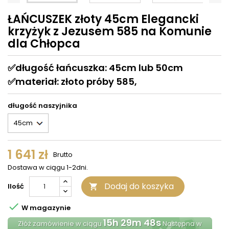
ŁAŃCUSZEK złoty 45cm Elegancki
krzyżyk z Jezusem 585 na Komunie
dla Chłopca
✅
długość łańcuszka: 45cm lub 50cm
✅
materiał:
złoto próby 585,
długość naszyjnika
1 641 zł
Brutto
Dostawa w ciągu 1-2dni.
Dodaj do koszyka
Ilość


W magazynie
15h 29m 48s
Złóż zamówienie w ciągu
Następna w