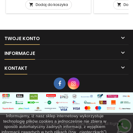
Dodaj do koszyka
Doda



TWOJE KONTO

INFORMACJE

KONTAKT
Informujemy, iż nasz sklep internetowy wykorzystuje
technologię plików cookies a jednocześnie nie zbiera w
© Copyright 2026 Biżuteria srebrna sklep Bestsilver. All Rights
sposób automatyczny żadnych informacji, z wyjątkiem
Reserved.
informacji zawartych w tych plikach (tzw. „ciasteczkach”).