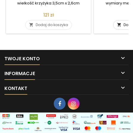
wielkość krzyżyka:3,5cm x 2,6cm
wymiary medal
Cena
121 zł
Dodaj do koszyka
Doda



TWOJE KONTO

INFORMACJE

KONTAKT