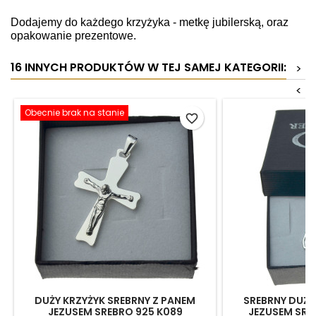
Dodajemy do każdego krzyżyka - metkę jubilerską, oraz
opakowanie prezentowe.
16 INNYCH PRODUKTÓW W TEJ SAMEJ KATEGORII:
>
<
Obecnie brak na stanie
favorite_border
DUŻY KRZYŻYK SREBRNY Z PANEM
SREBRNY DUŻY
JEZUSEM SREBRO 925 K089
JEZUSEM SRE