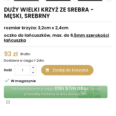
DUŻY WIELKI KRZYŻ ZE SREBRA -
MĘSKI, SREBRNY
rozmiar krzyża: 3,2cm x 2,4cm
oczko do łańcuszków, max. do 6
,5mm szerokości
łańcuszka
93 zł
Brutto
Dostawa w ciągu 1-2dni.
Dodaj do koszyka
Ilość


W magazynie
05h 57m 08s
Złóż zamówienie w ciągu
A Twoją
przesyłkę nadamy w dniu dzisiejszym