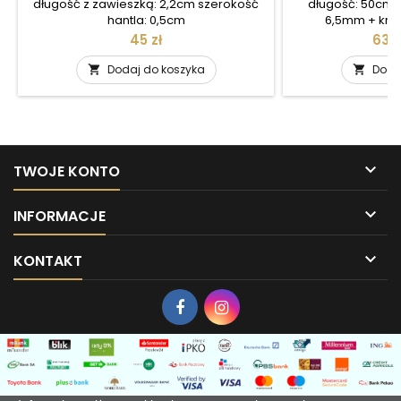
długość z zawieszką: 2,2cm szerokość
długość: 50cm 
hantla: 0,5cm
6,5mm + krz
Cena
Cen
45 zł
634 
Dodaj do koszyka
Doda



TWOJE KONTO

INFORMACJE

KONTAKT