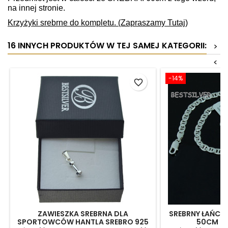
na innej stronie.
Krzyżyki srebrne do kompletu. (Zapraszamy Tutaj)
16 INNYCH PRODUKTÓW W TEJ SAMEJ KATEGORII:
>
<
-14%
favorite_border
ZAWIESZKA SREBRNA DLA
SREBRNY ŁAŃCU
SPORTOWCÓW HANTLA SREBRO 925
50CM + 