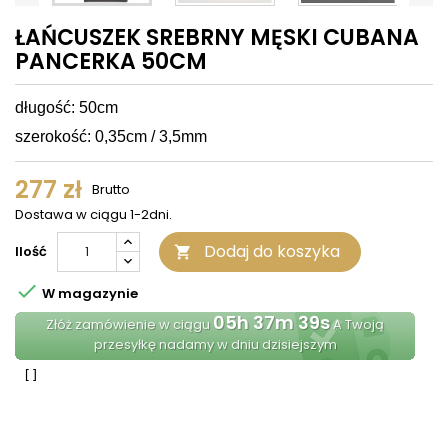
ŁAŃCUSZEK SREBRNY MĘSKI CUBANA
PANCERKA 50CM
długość: 50cm
szerokość: 0,35cm / 3,5mm
277 zł
Brutto
Dostawa w ciągu 1-2dni.
Dodaj do koszyka
Ilość


W magazynie
05h 37m 39s
Złóż zamówienie w ciągu
A Twoją
przesyłkę nadamy w dniu dzisiejszym